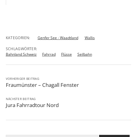
KATEGORIEN:
Genfer See - Waadtland
Wallis
SCHLAGWÖRTER:
Bahnland Schweiz
Fahrrad
Flüsse
Seilbahn
VORHERIGER BEITRAG
Fraumünster – Chagall Fenster
NÄCHSTER BEITRAG
Jura Fahrradtour Nord