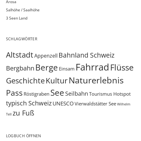
Arosa
Salhöhe / Saalhöhe
3 Seen Land
SCHLAGWÖRTER
Altstadt
Bahnland Schweiz
Appenzell
Fahrrad
Berge
Flüsse
Bergbahn
Einsam
Naturerlebnis
Geschichte
Kultur
See
Pass
Seilbahn
Röstigraben
Tourismus Hotspot
typisch Schweiz
UNESCO
Vierwaldstätter See
Wilhelm
zu Fuß
Tell
LOGBUCH ÖFFNEN