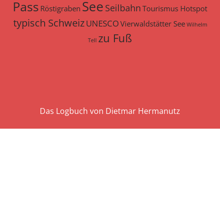
See
Pass
Seilbahn
Röstigraben
Tourismus Hotspot
typisch Schweiz
UNESCO
Vierwaldstätter See
Wilhelm
zu Fuß
Tell
Das Logbuch von Dietmar Hermanutz