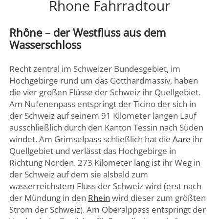
Rhone Fahrradtour
DREI SEEN LAND
GENFER SEE – WAADTLAND
Rhône – der Westfluss aus dem
JURA
Wasserschloss
ZÜRICH
Recht zentral im Schweizer Bundesgebiet, im
FRIBOURG – FREIBURG
Hochgebirge rund um das Gotthardmassiv, haben
die vier großen Flüsse der Schweiz ihr Quellgebiet.
Am Nufenenpass entspringt der Ticino der sich in
der Schweiz auf seinem 91 Kilometer langen Lauf
ausschließlich durch den Kanton Tessin nach Süden
windet. Am Grimselpass schließlich hat die
Aare
ihr
Quellgebiet und verlässt das Hochgebirge in
Richtung Norden. 273 Kilometer lang ist ihr Weg in
der Schweiz auf dem sie alsbald zum
wasserreichstem Fluss der Schweiz wird (erst nach
der Mündung in den
Rhein
wird dieser zum größten
Strom der Schweiz). Am Oberalppass entspringt der