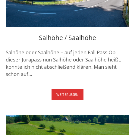
DREI SEEN LAND
GENFER SEE – WAADTLAND
JURA
ZÜRICH
Salhöhe / Saalhöhe
FRIBOURG – FREIBURG
Salhöhe oder Saalhöhe – auf jeden Fall Pass Ob
dieser Jurapass nun Salhöhe oder Saalhöhe heißt,
konnte ich nicht abschließend klären. Man sieht
schon auf…
SALHÖHE
WEITERLESEN
/
SAALHÖHE