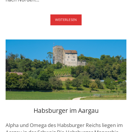
FREIAMT
WEITERLESEN
–
MIT
DEM
FAHRRAD
QUER
DURCH
Habsburger im Aargau
Alpha und Omega des Habsburger Reichs liegen im