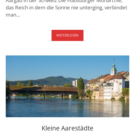
Aargau in der Schweiz Die Habsburger Monarchie,
das Reich in dem die Sonne nie unterging, verbindet
man…
HABSBURGER
WEITERLESEN
IM
AARGAU
Kleine Aarestädte