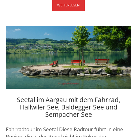
ZÜRICH
WEITERLESEN
–
NAHERHOLUNG
AM
GREIFENSEE,
PFÄFFIKER
SEE,
HALLWILER
SEE,
SEMPACHER
SEE
UND
BALDEGGER
SEE
Seetal im Aargau mit dem Fahrrad,
Hallwiler See, Baldegger See und
Sempacher See
Fahrradtour im Seetal Diese Radtour führt in eine
Region, die in der Regel nicht im Fokus der