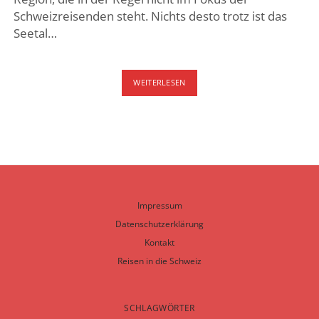
Schweizreisenden steht. Nichts desto trotz ist das
Seetal…
SEETAL
WEITERLESEN
IM
AARGAU
MIT
DEM
FAHRRAD,
HALLWILER
SEE,
BALDEGGER
SEE
Impressum
UND
Datenschutzerklärung
SEMPACHER
Kontakt
SEE
Reisen in die Schweiz
SCHLAGWÖRTER