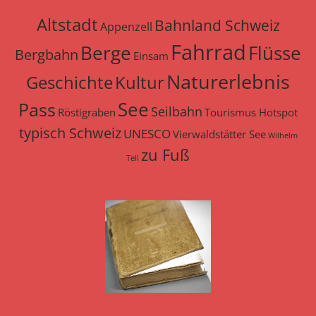
Altstadt
Bahnland Schweiz
Appenzell
Fahrrad
Berge
Flüsse
Bergbahn
Einsam
Naturerlebnis
Geschichte
Kultur
See
Pass
Seilbahn
Röstigraben
Tourismus Hotspot
typisch Schweiz
UNESCO
Vierwaldstätter See
Wilhelm
zu Fuß
Tell