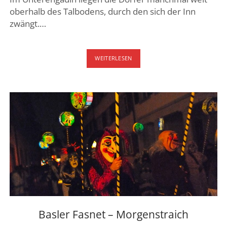
oberhalb des Talbodens, durch den sich der Inn
zwängt.…
GUARDA
WEITERLESEN
–
HEIMAT
VOM
SCHELLENURSLI
IM
UNTERENGADIN
Basler Fasnet – Morgenstraich