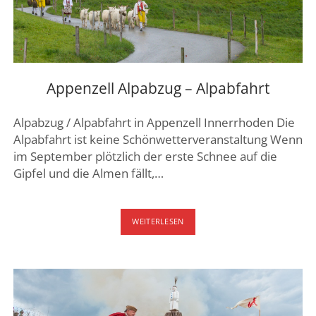
DREI SEEN LAND
GENFER SEE – WAADTLAND
JURA
ZÜRICH
Appenzell Alpabzug – Alpabfahrt
FRIBOURG – FREIBURG
Alpabzug / Alpabfahrt in Appenzell Innerrhoden Die
Alpabfahrt ist keine Schönwetterveranstaltung Wenn
im September plötzlich der erste Schnee auf die
Gipfel und die Almen fällt,…
APPENZELL
WEITERLESEN
ALPABZUG
–
ALPABFAHRT