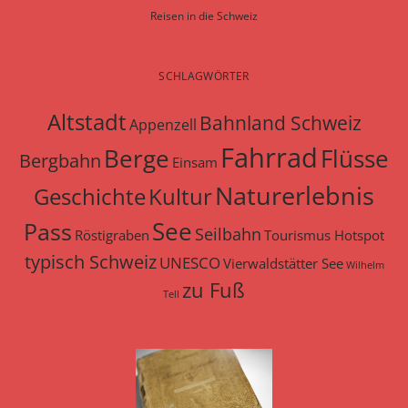
Reisen in die Schweiz
SCHLAGWÖRTER
Altstadt
Bahnland Schweiz
Appenzell
Fahrrad
Berge
Flüsse
Bergbahn
Einsam
Naturerlebnis
Geschichte
Kultur
See
Pass
Seilbahn
Röstigraben
Tourismus Hotspot
typisch Schweiz
UNESCO
Vierwaldstätter See
Wilhelm
zu Fuß
Tell