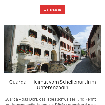
SCHWINGEN
WEITERLESEN
–
SCHWEIZER
NATIONALSPORT
Guarda – Heimat vom Schellenursli im
Unterengadin
Guarda – das Dorf, das jedes schweizer Kind kennt
Im Unterengadin liegen die Dörfer manchmal weit