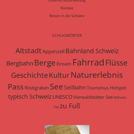
Datenschutzerklärung
Kontakt
Reisen in die Schweiz
SCHLAGWÖRTER
Altstadt
Bahnland Schweiz
Appenzell
Fahrrad
Berge
Flüsse
Bergbahn
Einsam
Naturerlebnis
Geschichte
Kultur
See
Pass
Seilbahn
Röstigraben
Tourismus Hotspot
typisch Schweiz
UNESCO
Vierwaldstätter See
Wilhelm
zu Fuß
Tell