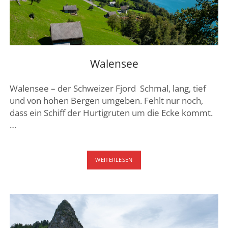
DREI SEEN LAND
GENFER SEE – WAADTLAND
JURA
ZÜRICH
Walensee
FRIBOURG – FREIBURG
Walensee – der Schweizer Fjord Schmal, lang, tief
und von hohen Bergen umgeben. Fehlt nur noch,
dass ein Schiff der Hurtigruten um die Ecke kommt.
…
WALENSEE
WEITERLESEN