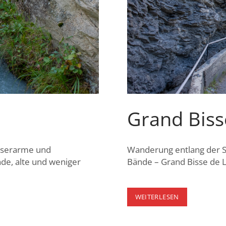
Grand Biss
asserarme und
Wanderung entlang der S
de, alte und weniger
Bände – Grand Bisse de L
GRAND
WEITERLESEN
BISSE
DE
LENS