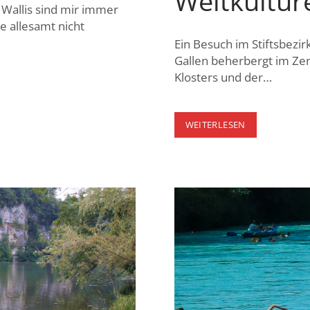
Weltkultur
Wallis sind mir immer
 allesamt nicht
Ein Besuch im Stiftsbezirk
Gallen beherbergt im Zen
Klosters und der…
STIFTSBIBLIO
WEITERLESEN
ST-
GALLEN
–
WELTKULTURE