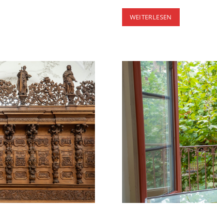
DORF
WEITERLESEN
LÜ
IM
VAL
MÜSTAIR