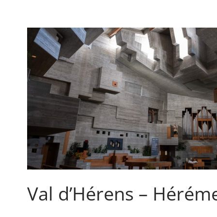
WALLIS
Val d’Hérens – Hérém