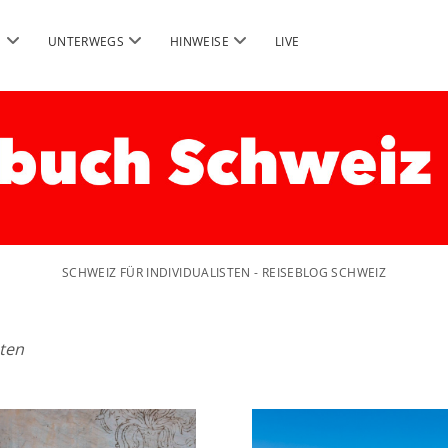
Menü
Menü
Menü
G
UNTERWEGS
HINWEISE
LIVE
öffnen
öffnen
öffnen
SCHWEIZ FÜR INDIVIDUALISTEN - REISEBLOG SCHWEIZ
sten