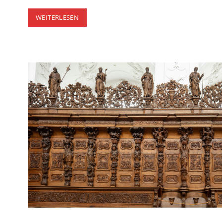
SGRAFITTI
WEITERLESEN
IM
ENGADIN