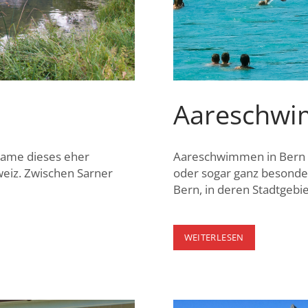
Aareschw
Name dieses eher
Aareschwimmen in Bern S
eiz. Zwischen Sarner
oder sogar ganz besonder
Bern, in deren Stadtgebi
AARESCHWIM
WEITERLESEN