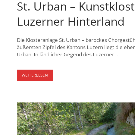
St. Urban – Kunstklos
Luzerner Hinterland
Die Klosteranlage St. Urban – barockes Chorgestüh
äußersten Zipfel des Kantons Luzern liegt die ehem
Urban. In ländlicher Gegend des Luzerner…
ST.
WEITERLESEN
URBAN
–
KUNSTKLOSTER
IM
LUZERNER
HINTERLAND