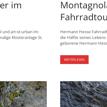
ter im
Montagnol
Fahrradtou
l und art-st-urban Im
Hermann Hesse Fahrradto
alige Klosteranlage St.
die Hälfte seines Leben
geborene Hermann Hesse
MONTAGNOL
WEITERLESEN
–
HERMANN
HESSE
FAHRRADTOU