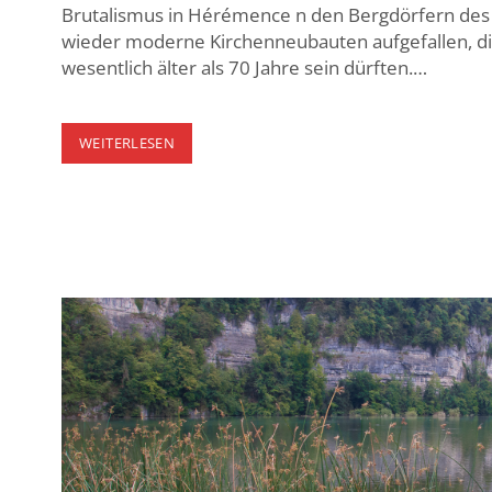
Brutalismus in Hérémence n den Bergdörfern des 
wieder moderne Kirchenneubauten aufgefallen, die
wesentlich älter als 70 Jahre sein dürften.…
VAL
WEITERLESEN
D’HÉRENS
–
HÉRÉMENCE