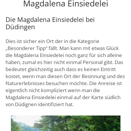
Magdalena Einsiedelei
DREI SEEN LAND
GENFER SEE – WAADTLAND
Die Magdalena Einsiedelei bei
JURA
Düdingen
ZÜRICH
Dies ist sicher ein Ort der in die Kategorie
FRIBOURG – FREIBURG
„Besonderer Tipp“ fällt. Man kann mit etwas Glück
die Magdalena Einsiedelei noch ganz für sich alleine
haben, zumal es hier nicht einmal Personal gibt. Das
bedeutet gleichzeitig auch dass es keinen Eintritt
kostet, wenn man diesen Ort der Besinnung und des
Naturerlebnisses besuchen möchte. Die Anreise ist
eigentlich nicht kompliziert wenn man die
Magdalena Einsiedelei einmal auf der Karte südlich
von Düdignen identifiziert hat.