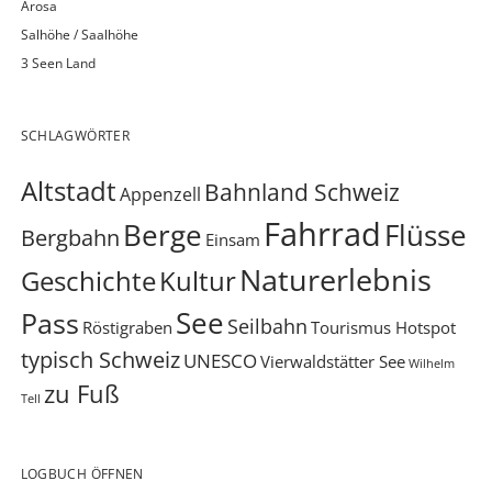
Arosa
Salhöhe / Saalhöhe
3 Seen Land
SCHLAGWÖRTER
Altstadt
Bahnland Schweiz
Appenzell
Fahrrad
Berge
Flüsse
Bergbahn
Einsam
Naturerlebnis
Geschichte
Kultur
See
Pass
Seilbahn
Röstigraben
Tourismus Hotspot
typisch Schweiz
UNESCO
Vierwaldstätter See
Wilhelm
zu Fuß
Tell
LOGBUCH ÖFFNEN