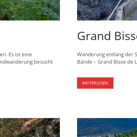
Grand Biss
i. Es ist eine
Wanderung entlang der S
Rundwanderung besucht
Bände – Grand Bisse de L
GRAND
WEITERLESEN
BISSE
DE
LENS