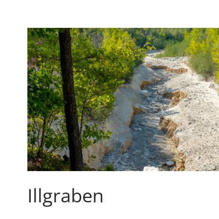
–
KUNSTKLOSTER
IM
LUZERNER
HINTERLAND
Illgraben