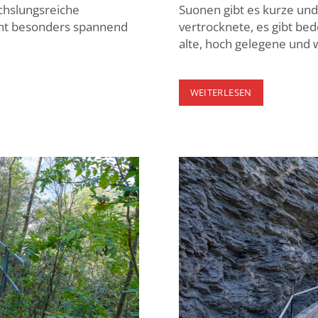
chslungsreiche
Suonen gibt es kurze un
cht besonders spannend
vertrocknete, es gibt b
alte, hoch gelegene und 
SUONEN
WEITERLESEN
IM
WALLIS