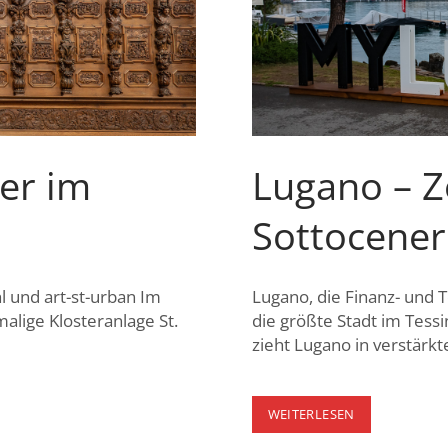
ter im
Lugano – 
Sottocener
l und art-st-urban Im
Lugano, die Finanz- und 
alige Klosteranlage St.
die größte Stadt im Tessi
zieht Lugano in verstär
LUGANO
WEITERLESEN
–