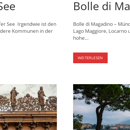
See
Bolle di M
er See Irgendwie ist den
Bolle di Magadino – Münd
andere Kommunen in der
Lago Maggiore, Locarno 
hohe…
BOLLE
WEITERLESEN
DI
MAGADINO