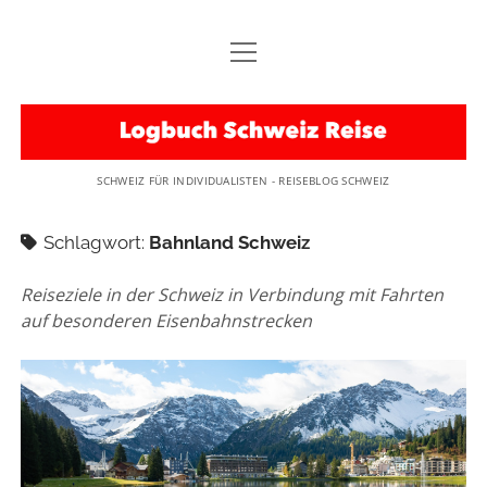
Menü
STARTSEITE
öffnen
Menü
TOURISTISCHE REGIONEN
Logbuch
öffnen
SCHWEIZ KARTE
Menü
EMPFEHLUNG
Schweiz
öffnen
SCHWEIZ FÜR INDIVIDUALISTEN - REISEBLOG SCHWEIZ
OSTSCHWEIZ
BESONDERER TIPP
Menü
UNTERWEGS
öffnen
Reise
GRAUBÜNDEN
BRAUCHTUM
REISEN IN DIE SCHWEIZ…
Menü
Schlagwort:
Bahnland Schweiz
HINWEISE
öffnen
BASEL
KURIOS
BAHNREISEN IM BAHNLAND SCHWEIZ
REISEBLOG SCHWEIZ
LIVE
Reiseziele in der Schweiz in Verbindung mit Fahrten
ZENTRALSCHWEIZ
ERLEBNIS
FAHRRADTOUREN
auf besonderen Eisenbahnstrecken
KONTAKT
TESSIN
instagram
email
IMPRESSUM
WALLIS
DATENSCHUTZERKLÄRUNG
BERNER OBERLAND
DISCLAIMER
AARGAU