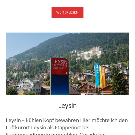
ST.
WEITERLESEN
GALLEN
–
TROGEN
–
AUSFLUG
ENTLANG
DER
TROGENBAHN
Leysin
Leysin – kühlen Kopf bewahren Hier möchte ich den
Luftkurort Leysin als Etappenort bei
Sommerradtouren empfehlen. Gerade bei