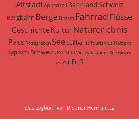
Altstadt
Bahnland Schweiz
Appenzell
Fahrrad
Berge
Flüsse
Bergbahn
Einsam
Naturerlebnis
Geschichte
Kultur
See
Pass
Seilbahn
Röstigraben
Tourismus Hotspot
typisch Schweiz
UNESCO
Vierwaldstätter See
Wilhelm
zu Fuß
Tell
Das Logbuch von Dietmar Hermanutz