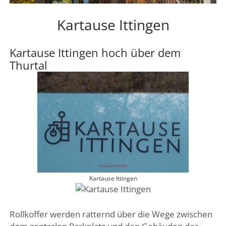
DREI SEEN LAND
Kartause Ittingen
GENFER SEE – WAADTLAND
JURA
Kartause Ittingen hoch über dem
ZÜRICH
Thurtal
FRIBOURG – FREIBURG
Kartause Ittingen
Rollkoffer werden ratternd über die Wege zwischen