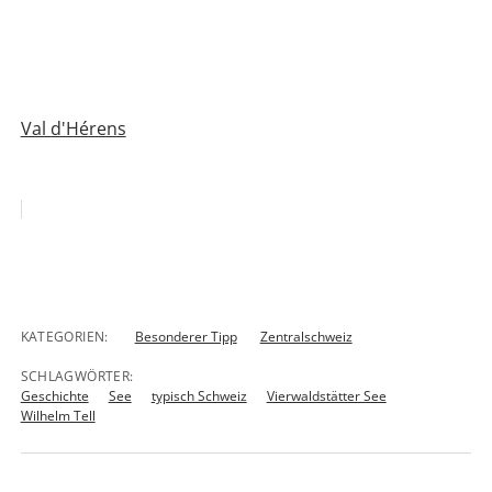
Val d'Hérens
KATEGORIEN:
Besonderer Tipp
Zentralschweiz
SCHLAGWÖRTER:
Geschichte
See
typisch Schweiz
Vierwaldstätter See
Wilhelm Tell