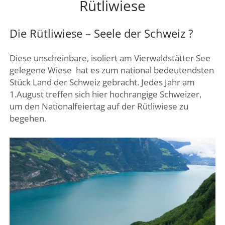
Rütliwiese
DREI SEEN LAND
GENFER SEE – WAADTLAND
Die Rütliwiese – Seele der Schweiz ?
JURA
Diese unscheinbare, isoliert am Vierwaldstätter See
ZÜRICH
gelegene Wiese
hat es zum national bedeutendsten
FRIBOURG – FREIBURG
Stück Land der Schweiz gebracht. Jedes Jahr am
1.August treffen sich hier hochrangige Schweizer,
um den Nationalfeiertag auf der Rütliwiese zu
begehen.