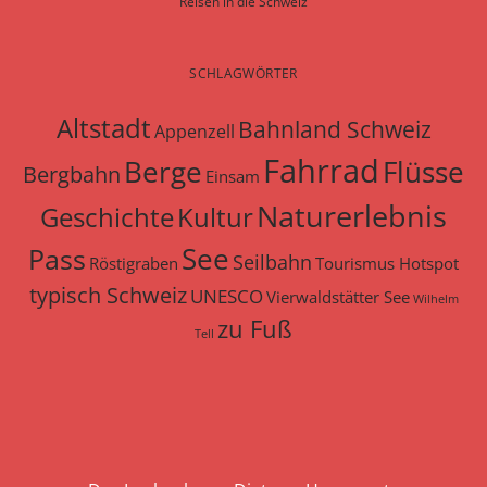
Reisen in die Schweiz
SCHLAGWÖRTER
Altstadt
Bahnland Schweiz
Appenzell
Fahrrad
Berge
Flüsse
Bergbahn
Einsam
Naturerlebnis
Geschichte
Kultur
See
Pass
Seilbahn
Röstigraben
Tourismus Hotspot
typisch Schweiz
UNESCO
Vierwaldstätter See
Wilhelm
zu Fuß
Tell