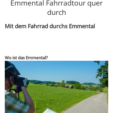
Emmental Fahrradtour quer
DREI SEEN LAND
durch
GENFER SEE – WAADTLAND
JURA
Mit dem Fahrrad durchs Emmental
ZÜRICH
FRIBOURG – FREIBURG
Wo ist das Emmental?