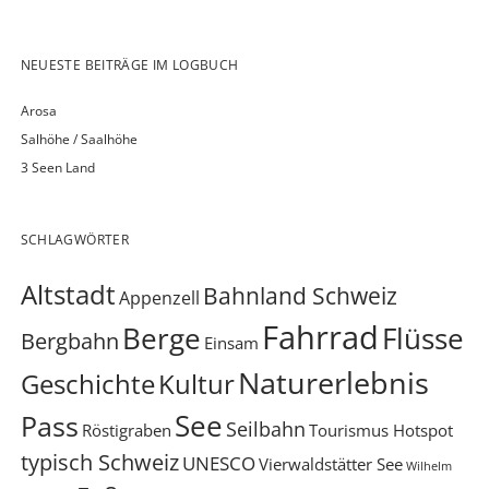
NEUESTE BEITRÄGE IM LOGBUCH
Arosa
Salhöhe / Saalhöhe
3 Seen Land
SCHLAGWÖRTER
Altstadt
Bahnland Schweiz
Appenzell
Fahrrad
Berge
Flüsse
Bergbahn
Einsam
Naturerlebnis
Geschichte
Kultur
See
Pass
Seilbahn
Röstigraben
Tourismus Hotspot
typisch Schweiz
UNESCO
Vierwaldstätter See
Wilhelm