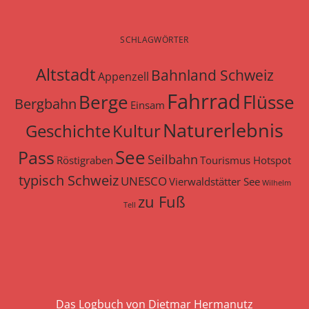
SCHLAGWÖRTER
Altstadt
Bahnland Schweiz
Appenzell
Fahrrad
Berge
Flüsse
Bergbahn
Einsam
Naturerlebnis
Geschichte
Kultur
See
Pass
Seilbahn
Röstigraben
Tourismus Hotspot
typisch Schweiz
UNESCO
Vierwaldstätter See
Wilhelm
zu Fuß
Tell
Das Logbuch von Dietmar Hermanutz