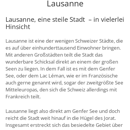
Lausanne
DREI SEEN LAND
GENFER SEE – WAADTLAND
Lausanne, eine steile Stadt – in vielerlei
JURA
Hinsicht
ZÜRICH
Lausanne ist eine der wenigen Schweizer Städte, die
FRIBOURG – FREIBURG
es auf über einhunderttausend Einwohner bringen.
Mit anderen Großstädten teilt die Stadt das
wunderbare Schicksal direkt an einem der großen
Seen zu liegen. In dem Fall ist es mit dem Genfer
See, oder dem Lac Léman, wie er im Französische
auch gerne genannt wird, sogar der zweitgrößte See
Mitteleuropas, den sich die Schweiz allerdings mit
Frankreich teilt.
Lausanne liegt also direkt am Genfer See und doch
reicht die Stadt weit hinauf in die Hügel des Jorat.
Insgesamt erstreckt sich das besiedelte Gebiet über