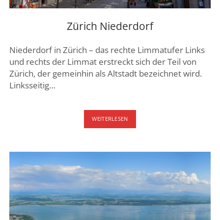
DREI SEEN LAND
GENFER SEE – WAADTLAND
Zürich Niederdorf
JURA
Niederdorf in Zürich – das rechte Limmatufer Links
ZÜRICH
und rechts der Limmat erstreckt sich der Teil von
Zürich, der gemeinhin als Altstadt bezeichnet wird.
FRIBOURG – FREIBURG
Linksseitig…
ZÜRICH
WEITERLESEN
NIEDERDORF