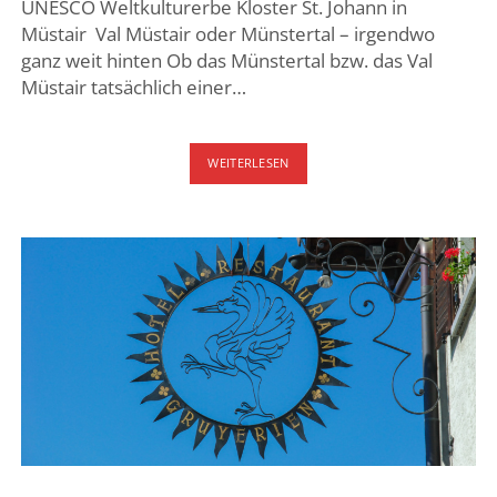
UNESCO Weltkulturerbe Kloster St. Johann in
Müstair Val Müstair oder Münstertal – irgendwo
ganz weit hinten Ob das Münstertal bzw. das Val
Müstair tatsächlich einer…
KLOSTER
WEITERLESEN
ST.
JOHANN
MÜSTAIR
/
IM
MÜNSTERTAL