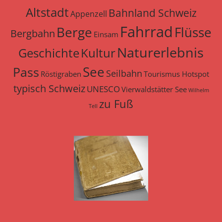
Altstadt
Bahnland Schweiz
Appenzell
Fahrrad
Berge
Flüsse
Bergbahn
Einsam
Naturerlebnis
Geschichte
Kultur
See
Pass
Seilbahn
Röstigraben
Tourismus Hotspot
typisch Schweiz
UNESCO
Vierwaldstätter See
Wilhelm
zu Fuß
Tell