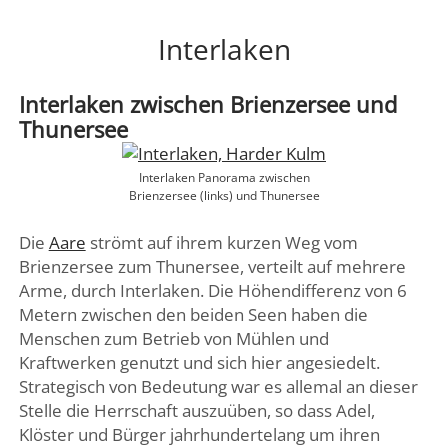
DREI SEEN LAND
Interlaken
GENFER SEE – WAADTLAND
JURA
Interlaken zwischen Brienzersee und
ZÜRICH
Thunersee
FRIBOURG – FREIBURG
Interlaken Panorama zwischen
Brienzersee (links) und Thunersee
Die
Aare
strömt auf ihrem kurzen Weg vom
Brienzersee zum Thunersee, verteilt auf mehrere
Arme, durch Interlaken. Die Höhendifferenz von 6
Metern zwischen den beiden Seen haben die
Menschen zum Betrieb von Mühlen und
Kraftwerken genutzt und sich hier angesiedelt.
Strategisch von Bedeutung war es allemal an dieser
Stelle die Herrschaft auszuüben, so dass Adel,
Klöster und Bürger jahrhundertelang um ihren