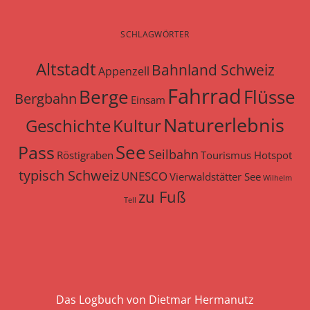
SCHLAGWÖRTER
Altstadt
Bahnland Schweiz
Appenzell
Fahrrad
Berge
Flüsse
Bergbahn
Einsam
Naturerlebnis
Geschichte
Kultur
See
Pass
Seilbahn
Röstigraben
Tourismus Hotspot
typisch Schweiz
UNESCO
Vierwaldstätter See
Wilhelm
zu Fuß
Tell
Das Logbuch von Dietmar Hermanutz