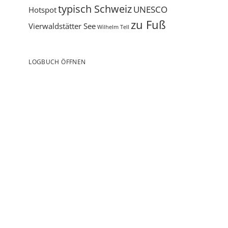
Berge
Schweiz
Bergbahn
Einsam
Fahrrad
Flüsse
Geschichte
Naturerlebnis
Pass
Kultur
See
Seilbahn
Röstigraben
Tourismus
typisch Schweiz
UNESCO
Hotspot
zu Fuß
Vierwaldstätter See
Wilhelm Tell
LOGBUCH ÖFFNEN