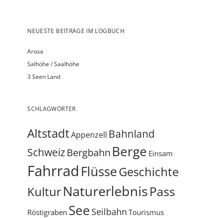
Error: the map with ID 7 could not be loaded. Please
contact the site owner.
MIT KAMERA UND FAHRRAD IN DER SCHWEIZ
UNTERWEGS!
NEUESTE BEITRÄGE IM LOGBUCH
Arosa
Salhöhe / Saalhöhe
3 Seen Land
SCHLAGWÖRTER
Altstadt
Bahnland
Appenzell