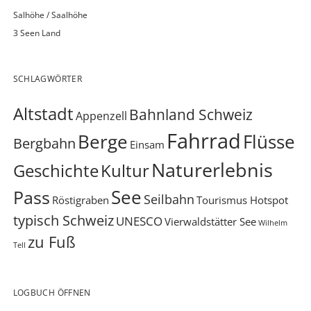
Salhöhe / Saalhöhe
3 Seen Land
SCHLAGWÖRTER
Altstadt
Bahnland Schweiz
Appenzell
Fahrrad
Berge
Flüsse
Bergbahn
Einsam
Naturerlebnis
Geschichte
Kultur
See
Pass
Seilbahn
Röstigraben
Tourismus Hotspot
typisch Schweiz
UNESCO
Vierwaldstätter See
Wilhelm
zu Fuß
Tell
LOGBUCH ÖFFNEN