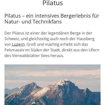
Pilatus
DREI SEEN LAND
GENFER SEE – WAADTLAND
Pilatus – ein intensives Bergerlebnis für
JURA
Natur- und Technikfans
ZÜRICH
Der Pilatus ist einer der legendären Berge in der
FRIBOURG – FREIBURG
Schweiz, und gleichzeitig auch noch der Hausberg
von
Luzern
. Groß und mächtig erhebt sich das
Felsmassiv im Süden der Stadt, direkt aus den Ufern
des Vierwaldstätter Sees heraus.