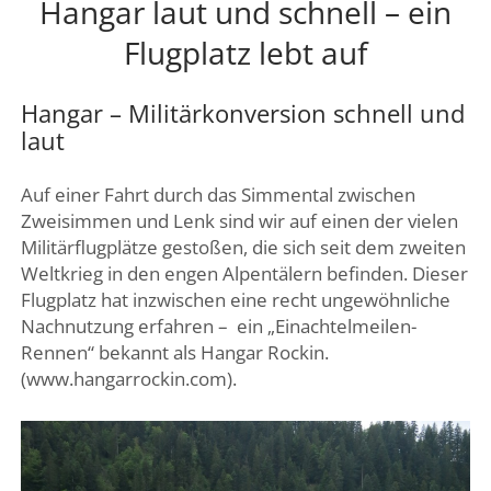
Hangar laut und schnell – ein
DREI SEEN LAND
Flugplatz lebt auf
GENFER SEE – WAADTLAND
JURA
Hangar – Militärkonversion schnell und
ZÜRICH
laut
FRIBOURG – FREIBURG
Auf einer Fahrt durch das Simmental zwischen
Zweisimmen und Lenk sind wir auf einen der vielen
Militärflugplätze gestoßen, die sich seit dem zweiten
Weltkrieg in den engen Alpentälern befinden. Dieser
Flugplatz hat inzwischen eine recht ungewöhnliche
Nachnutzung erfahren –
ein „Einachtelmeilen-
Rennen“ bekannt als Hangar Rockin.
(www.hangarrockin.com).