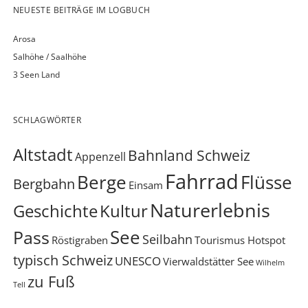
NEUESTE BEITRÄGE IM LOGBUCH
Arosa
Salhöhe / Saalhöhe
3 Seen Land
SCHLAGWÖRTER
Altstadt
Bahnland Schweiz
Appenzell
Fahrrad
Berge
Flüsse
Bergbahn
Einsam
Naturerlebnis
Geschichte
Kultur
See
Pass
Seilbahn
Röstigraben
Tourismus Hotspot
typisch Schweiz
UNESCO
Vierwaldstätter See
Wilhelm
zu Fuß
Tell