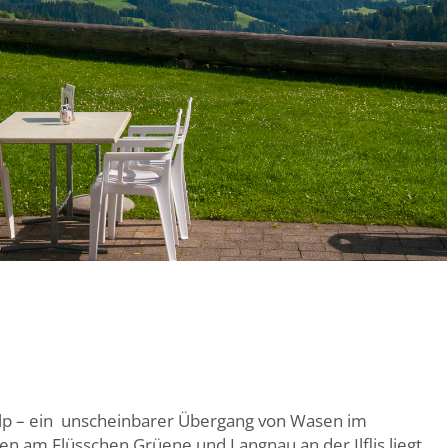
p – ein
unscheinbarer Übergang von Wasen im
am Flüsschen Grüene und Langnau an der Ilflis liegt.