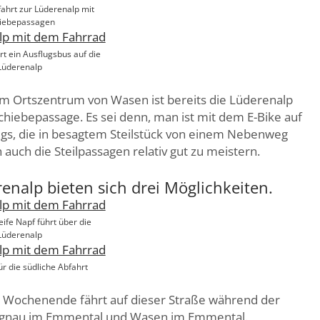
fahrt zur Lüderenalp mit
iebepassagen
t ein Ausflugsbus auf die
Lüderenalp
. Im Ortszentrum von Wasen ist bereits die Lüderenalp
Schiebepassage. Es sei denn, man ist mit dem E-Bike auf
egs, die in besagtem Steilstück von einem Nebenweg
auch die Steilpassagen relativ gut zu meistern.
renalp bieten sich drei Möglichkeiten.
ife Napf führt über die
Lüderenalp
ür die südliche Abfahrt
 Wochenende fährt auf dieser Straße während der
ngnau im Emmental und Wasen im Emmental.