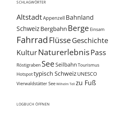
SCHLAGWÖRTER
Altstadt
Bahnland
Appenzell
Berge
Schweiz
Bergbahn
Einsam
Fahrrad
Flüsse
Geschichte
Naturerlebnis
Pass
Kultur
See
Seilbahn
Röstigraben
Tourismus
typisch Schweiz
UNESCO
Hotspot
zu Fuß
Vierwaldstätter See
Wilhelm Tell
LOGBUCH ÖFFNEN