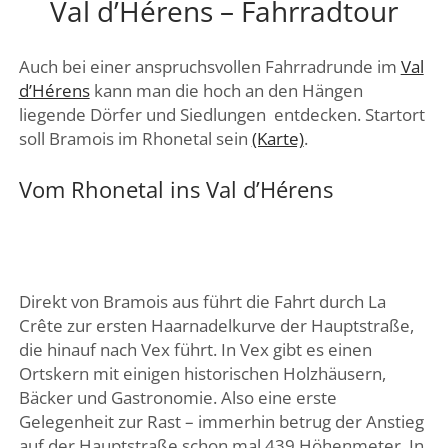
Val d’Hérens – Fahrradtour
DREI SEEN LAND
GENFER SEE – WAADTLAND
Auch bei einer anspruchsvollen Fahrradrunde im
Val
JURA
d’Hérens
kann man die hoch an den Hängen
liegende Dörfer und Siedlungen entdecken. Startort
ZÜRICH
soll Bramois im Rhonetal sein
(Karte)
.
FRIBOURG – FREIBURG
Vom Rhonetal ins Val d’Hérens
Direkt von Bramois aus führt die Fahrt durch La
Crête zur ersten Haarnadelkurve der Hauptstraße,
die hinauf nach Vex führt. In Vex gibt es einen
Ortskern mit einigen historischen Holzhäusern,
Bäcker und Gastronomie. Also eine erste
Gelegenheit zur Rast – immerhin betrug der Anstieg
auf der Hauptstraße schon mal 439 Höhenmeter. In