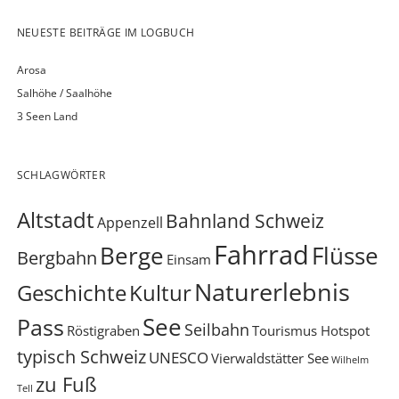
NEUESTE BEITRÄGE IM LOGBUCH
Arosa
Salhöhe / Saalhöhe
3 Seen Land
SCHLAGWÖRTER
Altstadt
Bahnland Schweiz
Appenzell
Fahrrad
Berge
Flüsse
Bergbahn
Einsam
Naturerlebnis
Geschichte
Kultur
See
Pass
Seilbahn
Röstigraben
Tourismus Hotspot
typisch Schweiz
UNESCO
Vierwaldstätter See
Wilhelm
zu Fuß
Tell