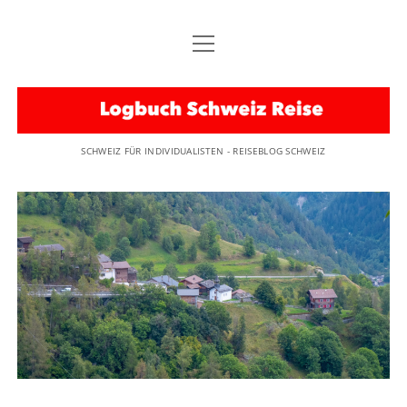
Menü
STARTSEITE
öffnen
Menü
TOURISTISCHE REGIONEN
Logbuch
öffnen
SCHWEIZ KARTE
Menü
EMPFEHLUNG
Schweiz
öffnen
SCHWEIZ FÜR INDIVIDUALISTEN - REISEBLOG SCHWEIZ
OSTSCHWEIZ
BESONDERER TIPP
Menü
UNTERWEGS
öffnen
Reise
GRAUBÜNDEN
BRAUCHTUM
REISEN IN DIE SCHWEIZ…
Menü
HINWEISE
öffnen
BASEL
KURIOS
BAHNREISEN IM BAHNLAND SCHWEIZ
REISEBLOG SCHWEIZ
LIVE
ZENTRALSCHWEIZ
ERLEBNIS
FAHRRADTOUREN
KONTAKT
TESSIN
instagram
email
IMPRESSUM
WALLIS
DATENSCHUTZERKLÄRUNG
BERNER OBERLAND
DISCLAIMER
AARGAU