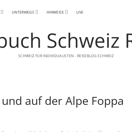
Menü
Menü
Menü
UNTERWEGS
HINWEISE
LIVE
öffnen
öffnen
öffnen
buch
eiz
SCHWEIZ FÜR INDIVIDUALISTEN - REISEBLOG SCHWEIZ
e
 und auf der Alpe Foppa