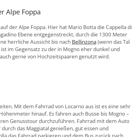
der Alpe Foppa
auf der Alpe Foppa. Hier hat Mario Botta die Cappella di
r Magadino Ebene entgegenstreckt, durch die 1300 Meter
eine herrliche Aussicht bis nach
Bellinzona
(wenn das Tal
e ist im Gegensatz zu der in Mogno eher dunkel und
 auch gerne von Hochzeitspaaren genutzt wird.
ten. Mit dem Fahrrad von Locarno aus ist es eine sehr
Höhenmeter hinauf. Es fahren auch Busse bis Mogno –
wahren Genusstour durchzuführen. Fahrrad mit dem Auto
 durch das Maggiatal genießen, gut essen und
rolla das Fahrrad parkieren und dem Bus zurück nach