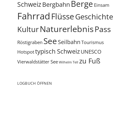
Berge
Schweiz
Bergbahn
Einsam
Fahrrad
Flüsse
Geschichte
Naturerlebnis
Pass
Kultur
See
Seilbahn
Röstigraben
Tourismus
typisch Schweiz
UNESCO
Hotspot
zu Fuß
Vierwaldstätter See
Wilhelm Tell
LOGBUCH ÖFFNEN